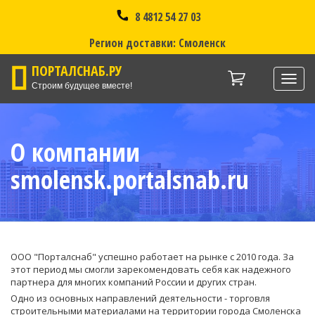
8 4812 54 27 03
Регион доставки: Смоленск
ПОРТАЛСНАБ.РУ
Нави
Строим будущее вместе!
О компании
smolensk.portalsnab.ru
ООО "Порталснаб" успешно работает на рынке с 2010 года. За
этот период мы смогли зарекомендовать себя как надежного
партнера для многих компаний России и других стран.
Одно из основных направлений деятельности - торговля
строительными материалами на территории города Смоленска