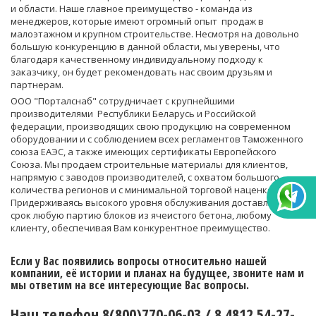
и области. Наше главное преимущество - команда из
менеджеров, которые имеют огромный опыт продаж в
малоэтажном и крупном строительстве. Несмотря на довольно
большую конкуренцию в данной области, мы уверены, что
благодаря качественному индивидуальному подходу к
заказчику, он будет рекомендовать нас своим друзьям и
партнерам.
ООО "Порталснаб" сотрудничает с крупнейшими
производителями Республики Беларусь и Российской
федерации, производящих свою продукцию на современном
оборудовании и с соблюдением всех регламентов Таможенного
союза ЕАЭС, а также имеющих сертификаты Европейского
Союза. Мы продаем строительные материалы для клиентов,
напрямую с заводов производителей, с охватом большого
количества регионов и с минимальной торговой наценкой.
Придерживаясь высокого уровня обслуживания доставляем в
срок любую партию блоков из ячеистого бетона, любому
клиенту, обеспечивая Вам конкурентное преимущество.
Если у Вас появились вопросы относительно нашей
компании, её истории и планах на будущее, звоните нам и
мы ответим на все интересующие Вас вопросы.
Наш телефон 8(800)770-06-03 / 8 4812 54-27-