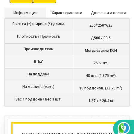
Информация
Характеристики
Доставка и оплата
Высота (*) ширина (*) длина
250*250*625
Плотность / Прочность
Д500 / Б3.5
Производитель
Могилевский КСИ
В 1м³
25.6
шт.
На поддоне
3
48
шт. (
1.875
m
)
На машине (макс)
3
18
поддонов. (
33.75
m
)
Вес 1 поддона / Вес 1 шт.
1.27 т
/
26.4 кг