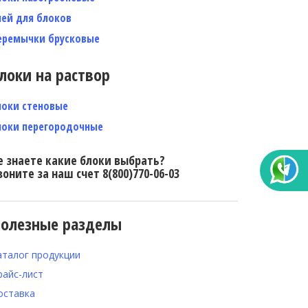
лей для блоков
еремычки брусковые
локи на раствор
локи стеновые
локи перегородочные
е знаете какие блоки выбрать?
воните за наш счет 8(800)770-06-03
олезные разделы
аталог продукции
райс-лист
оставка