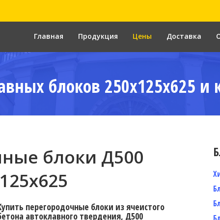
Главная
Продукция
Цены
Доставка
авных блоков 250x125x625 и 
Б
ные блоки Д500
Х
125x625
Б
Б
Купить перегородочные блоки из ячеистого
бетона автоклавного твердения, Д500
Б