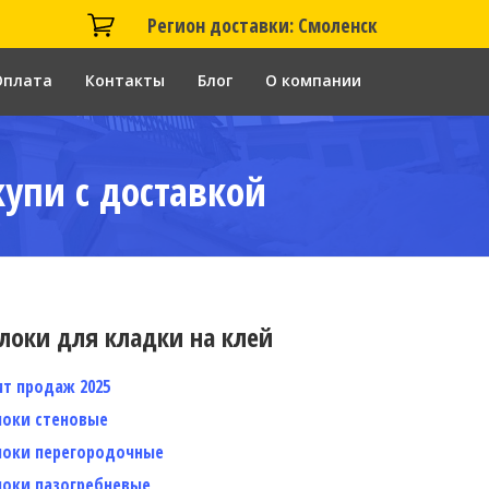
Регион доставки: Смоленск
Оплата
Контакты
Блог
О компании
купи с доставкой
локи для кладки на клей
ит продаж 2025
локи стеновые
локи перегородочные
локи пазогребневые