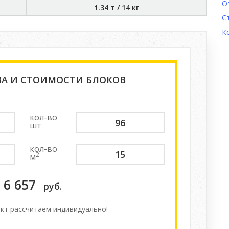
О
1.34 т
/
14 кг
С
К
ВА И СТОИМОСТИ БЛОКОВ
кол-во
шт
кол-во
2
м
6 657
руб.
кт расcчитаем индивидуально!