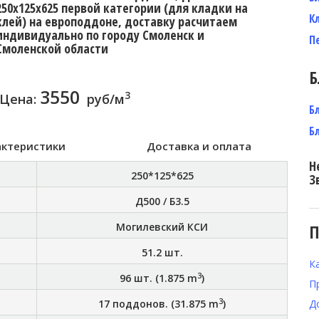
250x125x625 первой категории (для кладки на
К
клей) на европоддоне, доставку расчитаем
индивидуально по городу Смоленск и
П
Смоленской области
Б
3550
3
Цена:
руб/м
Б
Б
актеристики
Доставка и оплата
Н
250*125*625
З
Д500 / Б3.5
Могилевский КСИ
П
51.2
шт.
К
3
96
шт. (
1.875
m
)
П
3
17
поддонов. (
31.875
m
)
Д