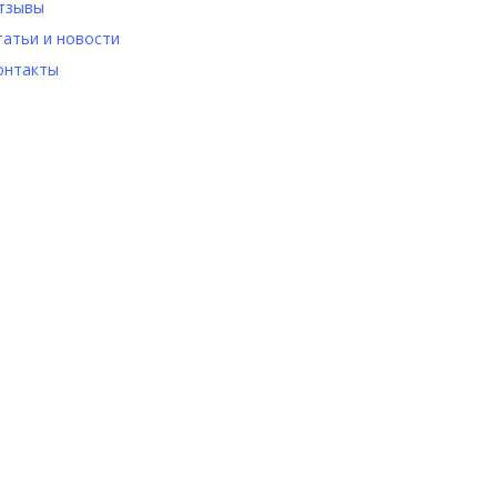
тзывы
татьи и новости
онтакты