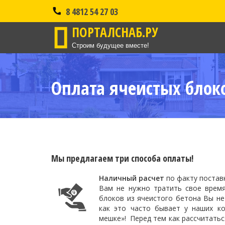
8 4812 54 27 03
ПОРТАЛСНАБ.РУ
Строим будущее вместе!
Оплата ячеистых блоко
Мы предлагаем три способа оплаты!
Наличный расчет
по факту поставк
Вам не нужно тратить свое время
блоков из ячеистого бетона Вы не
как это часто бывает у наших к
мешке»! Перед тем как рассчитатьс