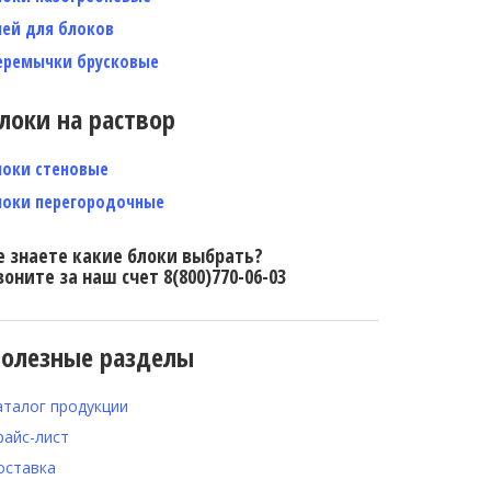
лей для блоков
еремычки брусковые
локи на раствор
локи стеновые
локи перегородочные
е знаете какие блоки выбрать?
воните за наш счет 8(800)770-06-03
олезные разделы
аталог продукции
райс-лист
оставка