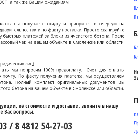
ГOСТ, а так же Вашим ожиданиям.
К
П
платы вы получаете скидку и приоритет в очереди на
дварительно, так и по факту поставки. Просто сканируйте
Б
у быстрых платежей за блоки из ячеистого бетона. После
кассовый чек на вашем объекте в Смоленске или области.
Б
Б
ридических лиц)
платы мы попросим 100% предоплату. Счет для оплаты
Н
ю почту. По факту получения платежа, мы осуществляем
З
тона.
Полный комплект оригинальных документов Вы
стого бетона на вашем объекте в Смоленске или области.
П
дукции, её стоимости и доставки, звоните в нашу
 Вас вопросы.
К
3 / 8 4812 54-27-03
П
Д