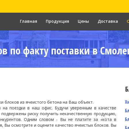
Главная
Продукция
Цены
Доставка
в по факту поставки в Смолен
Б
Х
и блоков из ячеистого бетона на Ваш объект.
 на поездки в наш офис. Будучи уверенным в качестве
Б
 подвержены риску получить некачественную продукцию,
Б
онкурентов. Одним словом -
Вы не платите за «кота в
я, Вы осмотрите и оцените качество ячеистых блоков. Вы
Б