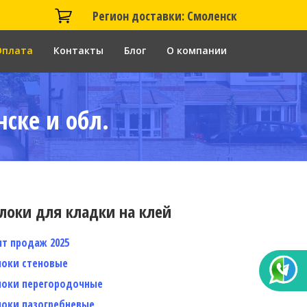
Регион доставки: Смоленск
Оплата
Контакты
Блог
О компании
ске и обл.
локи для кладки на клей
ит продаж 2025
локи стеновые
локи перегородочные
локи пазогребневые