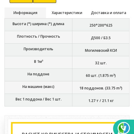
Информация
Характеристики
Доставка и оплата
Высота (*) ширина (*) длина
250*200*625
Плотность / Прочность
Д500 / Б3.5
Производитель
Могилевский КСИ
В 1м³
32
шт.
На поддоне
3
60
шт. (
1.875
m
)
На машине (макс)
3
18
поддонов. (
33.75
m
)
Вес 1 поддона / Вес 1 шт.
1.27 т
/
21.1 кг