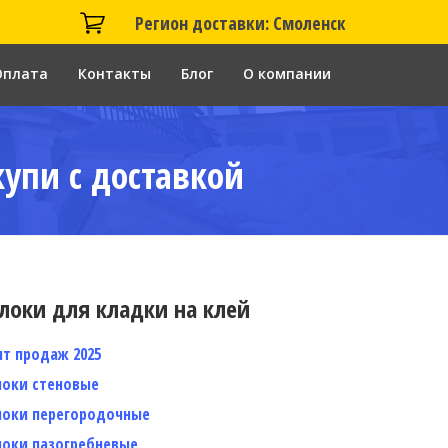
Регион доставки: Смоленск
Оплата
Контакты
Блог
О компании
купи с доставкой
локи для кладки на клей
ит продаж 2025
локи стеновые
локи перегородочные
локи пазогребневые