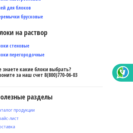
лей для блоков
еремычки брусковые
локи на раствор
локи стеновые
локи перегородочные
е знаете какие блоки выбрать?
воните за наш счет 8(800)770-06-03
олезные разделы
аталог продукции
райс-лист
оставка