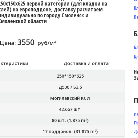
250x150x625 первой категории (для кладки на
К
клей) на европоддоне, доставку расчитаем
индивидуально по городу Смоленск и
П
Смоленской области
Б
3550
3
Цена:
руб/м
Б
Б
актеристики
Доставка и оплата
Н
250*150*625
З
Д500 / Б3.5
Могилевский КСИ
П
42.667
шт.
К
3
80
шт. (
1.875
m
)
П
3
17
поддонов. (
31.875
m
)
Д