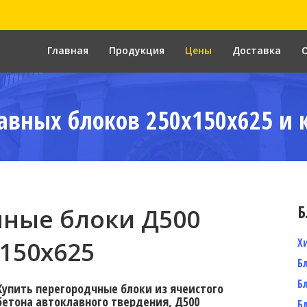
Главная
Продукция
Цены
Доставка
авных блоков 250x150x625 и 
Б
ные блоки Д500
Х
150x625
Б
Б
Купить перегородчные блоки из ячеистого
бетона автоклавного твердения, Д500
Б