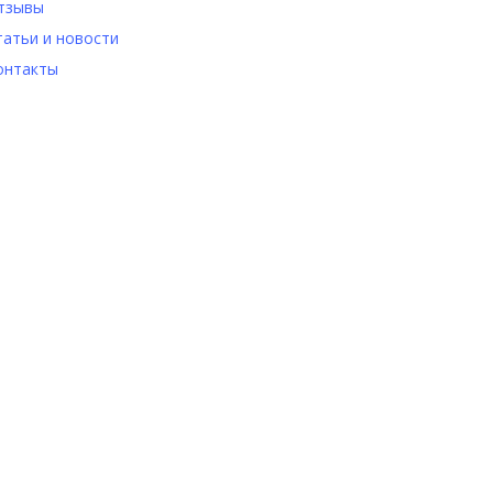
тзывы
татьи и новости
онтакты