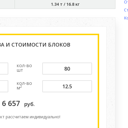
О
1.34 т
/
16.8 кг
С
К
ВА И СТОИМОСТИ БЛОКОВ
кол-во
шт
кол-во
2
м
6 657
руб.
кт расcчитаем индивидуально!