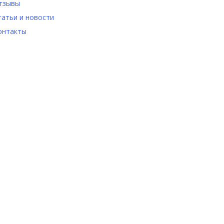
тзывы
татьи и новости
онтакты