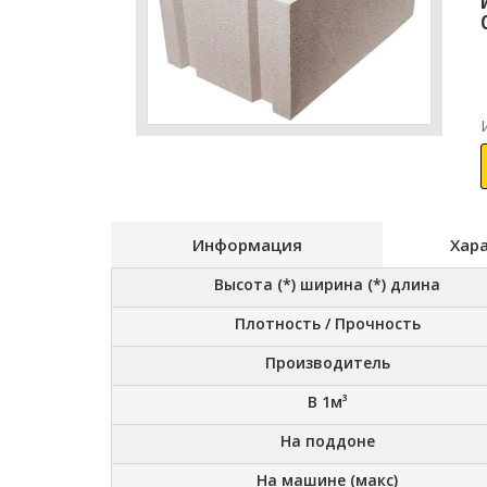
Информация
Хар
Высота (*) ширина (*) длина
Плотность / Прочность
Производитель
В 1м³
На поддоне
На машине (макс)