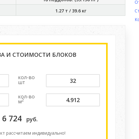
О
1.27 т
/
39.6 кг
С
К
ВА И СТОИМОСТИ БЛОКОВ
кол-во
шт
кол-во
2
м
6 724
руб.
кт расcчитаем индивидуально!