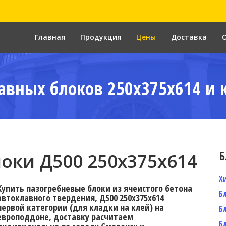
Главная
Продукция
Цены
Доставка
авных блоков 250x375x614 и 
Б
оки Д500 250x375x614
Х
Купить пазогребневые блоки из ячеистого бетона
Б
автоклавного твердения, Д500 250x375x614
первой категории (для кладки на клей) на
Б
европоддоне, доставку расчитаем
Б