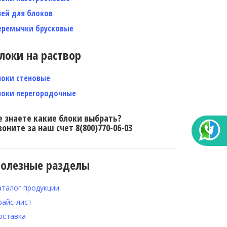
лей для блоков
еремычки брусковые
локи на раствор
локи стеновые
локи перегородочные
е знаете какие блоки выбрать?
воните за наш счет 8(800)770-06-03
олезные разделы
аталог продукции
райс-лист
оставка