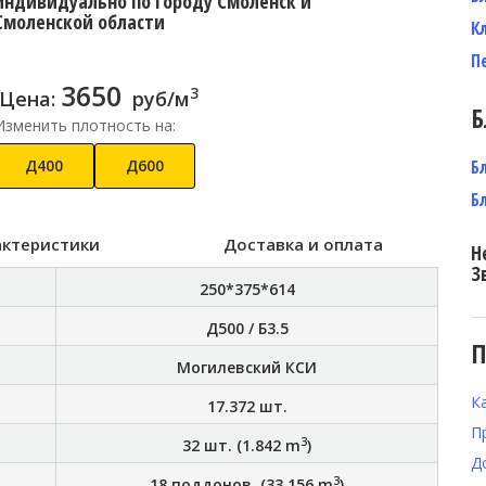
индивидуально по городу Смоленск и
Смоленской области
К
П
3650
3
Цена:
руб/м
Б
Изменить плотность на:
Д400
Д600
Б
Б
актеристики
Доставка и оплата
Н
З
250*375*614
Д500 / Б3.5
П
Могилевский КСИ
К
17.372
шт.
П
3
32
шт. (
1.842
m
)
Д
3
18
поддонов. (
33.156
m
)