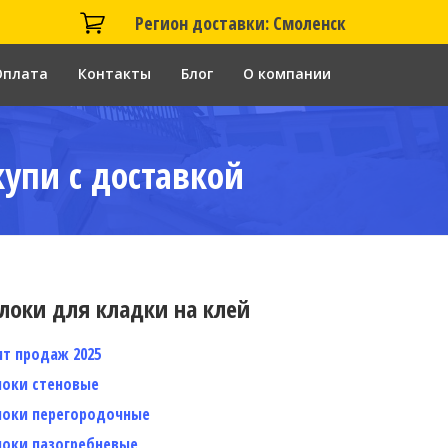
Регион доставки: Смоленск
Оплата
Контакты
Блог
О компании
купи с доставкой
локи для кладки на клей
ит продаж 2025
локи стеновые
локи перегородочные
локи пазогребневые